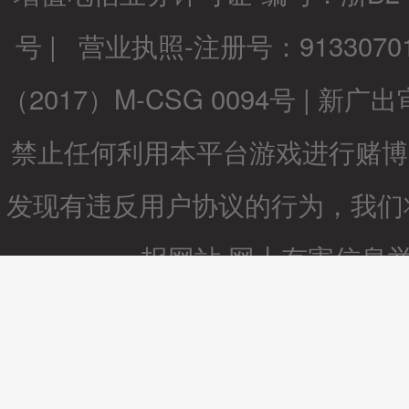
号 | 营业执照-注册号：9133070
（2017）M-CSG 0094号 | 新广出审[2
禁止任何利用本平台游戏进行赌博
发现有违反用户协议的行为，我们
报网站
网上有害信息
集结号棋牌游戏健康忠告：抵制不
受骗上当 适度游戏益脑 沉迷