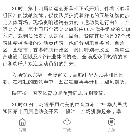
20时，第十四届全运会开幕式正式开始。伴着《歌唱
祖国》的激昂旋律，仪仗队员护拥着鲜艳的五星红旗健步
走入体育场。现场奏响铿锵有力的《运动员进行曲》，全
运会会旗、第十四届全运会会旗和由60名旗手组成的会旗
方阵、裁判员代表方队走向主席台。紧随其后的是37个代
表团精神抖擞的运动员代表，他们分别来自各省、自治
区、直辖市，香港特别行政区、澳门特别行政区，新疆生
产建设兵团以及3个行业体育协会。全场观众用热情的掌
声和欢呼声欢迎运动员们的到来。
入场仪式完毕，全场起立，高唱中华人民共和国国
歌。在雄壮的国歌声中，五星红旗冉冉升起，迎风飘扬。
陕西省、国家体育总局负责同志分别致辞。
20时40分，习近平用洪亮的声音宣布：“中华人民共
和国第十四届运动会开幕！”顿时，全场沸腾起来，掌
声、欢呼声经久不息。
伴随着第十四届全运会会歌的旋律，全运会会旗和第
首页
下载
充值