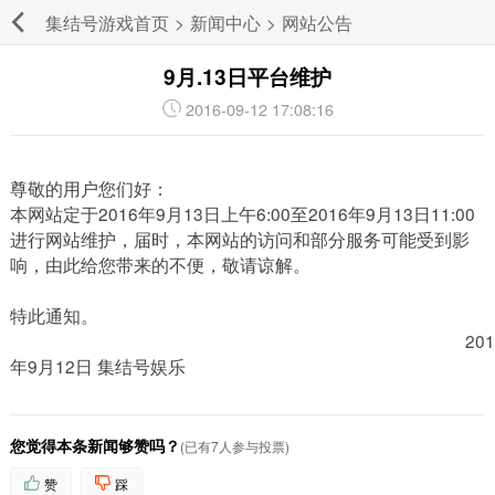
集结号游戏首页
>
新闻中心
>
网站公告
9月.13日平台维护
2016-09-12 17:08:16
尊敬的用户您们好：
本网站定于2016年9月13日上午6:00至2016年9月13日11:00
进行网站维护，届时，本网站的访问和部分服务可能受到影
响，由此给您带来的不便，敬请谅解。
特此通知。
201
年9月12日 集结号娱乐
您觉得本条新闻够赞吗？
(已有7人参与投票)
赞
踩