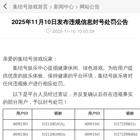
集结号游戏首页
>
新闻中心
>
网站公告
2025年11月10日发布违规信息封号处罚公告
2025-11-10 10:05:59
亲爱的集结号游戏玩家：
集结号娱乐中心提倡健康休闲、绿色游戏。为给用户提
供优质的娱乐体验
、
保持健康的平台环境，集结号娱乐将对
任何违规账户进行相应处罚。
以下是平台人员经过查证，并反复确认后存在违规事实
的部分用户，予以封号处罚
！
用户
ID
昵称
用户
ID
昵称
46992383
SJ21208105Aj
46993341
SJ27529981Lt
46992384
SJ21208106On
46993345
SJ27529984Hd