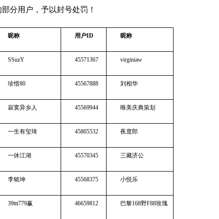
的部分用户，予以封号处罚
！
昵称
用户
ID
昵称
SSuzY
45571367
virginiaw
珍惜
80
45567888
刘相华
寂寞异乡人
45569944
唯美庆典策划
一生有玺琦
45805532
夜度郎
一休江湖
45570345
三藏济公
李铭坤
45568375
小悦乐
39ttt779赢
46659812
巴黎
168野F88玫瑰