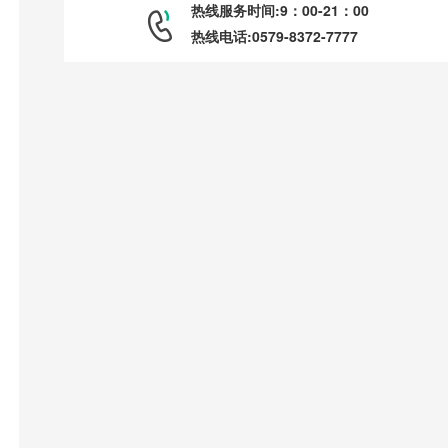
热线服务时间:9：00-21：00
热线电话:0579-8372-7777